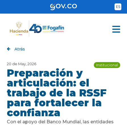
Skip
to
ES
main
content
Atrás
20 de May, 2026
Institucional
Preparación y
articulación: el
trabajo de la RSSF
para fortalecer la
confianza
Con el apoyo del Banco Mundial, las entidades