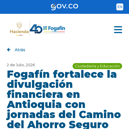
Pasar
al
EN
contenido
principal
Atrás
2 de Julio, 2026
Ciudadanía y Educación
Fogafín fortalece la
divulgación
financiera en
Antioquia con
jornadas del Camino
del Ahorro Seguro