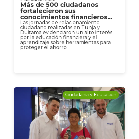
Más de 500 ciudadanos
fortalecieron sus
conocimientos financieros
junto a Fogafín en Boyacá
Las jornadas de relacionamiento
ciudadano realizadas en Tunja y
Duitama evidenciaron un alto interés
por la educación financiera y el
aprendizaje sobre herramientas para
proteger el ahorro.
Ciudadanía y Educación