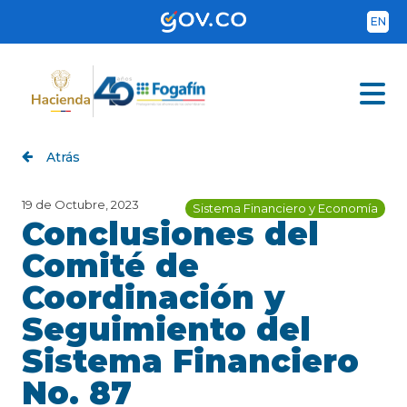
Pasar
al
EN
contenido
principal
Atrás
19 de Octubre, 2023
Sistema Financiero y Economía
Conclusiones del
Comité de
Coordinación y
Seguimiento del
Sistema Financiero
No. 87