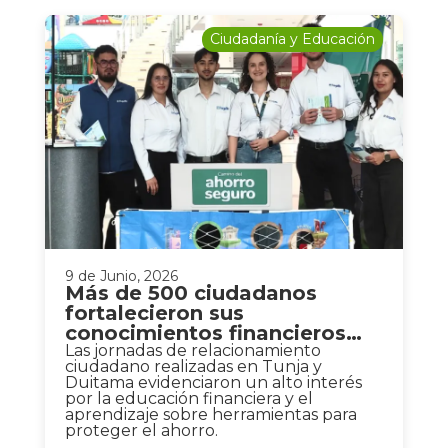
Ciudadanía y Educación
9 de Junio, 2026
Más de 500 ciudadanos
fortalecieron sus
conocimientos financieros
junto a Fogafín en Boyacá
Las jornadas de relacionamiento
ciudadano realizadas en Tunja y
Duitama evidenciaron un alto interés
por la educación financiera y el
aprendizaje sobre herramientas para
proteger el ahorro.